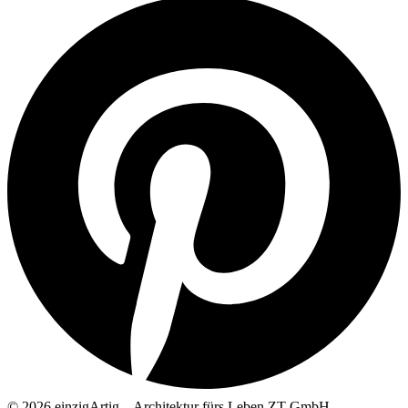
© 2026 einzigArtig – Architektur fürs Leben ZT GmbH