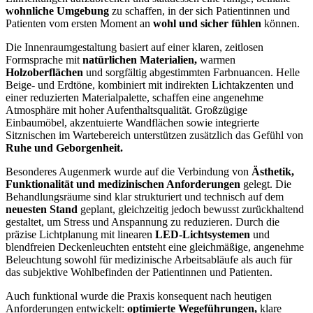
wohnliche
Umgebung
zu schaffen, in der sich Patientinnen und
Patienten vom ersten Moment an
wohl und sicher fühlen
können.
Die Innenraumgestaltung basiert auf einer klaren, zeitlosen
Formsprache mit
natürlichen Materialien,
warmen
Holzoberflächen
und sorgfältig abgestimmten Farbnuancen. Helle
Beige- und Erdtöne, kombiniert mit indirekten Lichtakzenten und
einer reduzierten Materialpalette, schaffen eine angenehme
Atmosphäre mit hoher Aufenthaltsqualität. Großzügige
Einbaumöbel, akzentuierte Wandflächen sowie integrierte
Sitznischen im Wartebereich unterstützen zusätzlich das Gefühl von
Ruhe und Geborgenheit.
Besonderes Augenmerk wurde auf die Verbindung von
Ästhetik,
Funktionalität und medizinischen Anforderungen
gelegt. Die
Behandlungsräume sind klar strukturiert und technisch auf dem
neuesten Stand
geplant, gleichzeitig jedoch bewusst zurückhaltend
gestaltet, um Stress und Anspannung zu reduzieren. Durch die
präzise Lichtplanung mit linearen
LED-Lichtsystemen
und
blendfreien Deckenleuchten entsteht eine gleichmäßige, angenehme
Beleuchtung sowohl für medizinische Arbeitsabläufe als auch für
das subjektive Wohlbefinden der Patientinnen und Patienten.
Auch funktional wurde die Praxis konsequent nach heutigen
Anforderungen entwickelt:
optimierte Wegeführungen,
klare